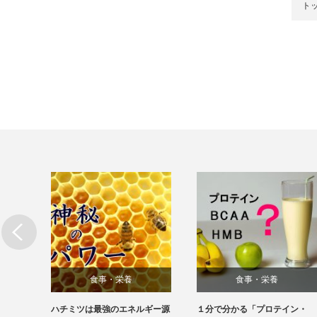
ト
食事・栄養
食事・栄養
ング上
ハチミツは最強のエネルギー源
１分で分かる「プロテイン・