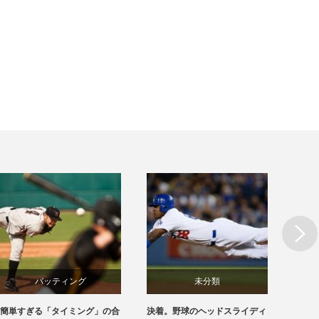
Next
バッティング
未分類
簡単すぎる「タイミング」の合
決着。野球のヘッドスライディ
指導者