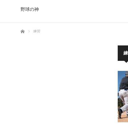
野球の神
ホーム
練習
練