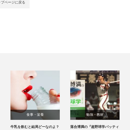
ップページに戻る
食事・栄養
勉強・教材
牛乳を飲むと結局どーなのよ？
落合博満の『超野球学バッティ